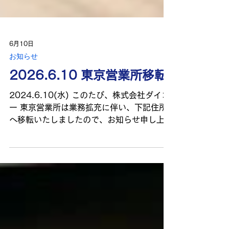
6月10日
お知らせ
2026.6.10 東京営業所移転
2024.6.10(水) このたび、株式会社ダイコ
ー 東京営業所は業務拡充に伴い、下記住所
へ移転いたしましたので、お知らせ申し上げ
ます。 【新住所】〒103-0024東京都中央
区日本橋小舟町11-8 NEXUS日本橋ビル5
階 【FAX番号】03-6264-8684（変更ご
ざいません） なお、東京営業所の電話番号
につきましては、移転に伴い廃止となりまし
た。 お急ぎのご用件等がございましたら、
担当営業の携帯電話または本社（072-