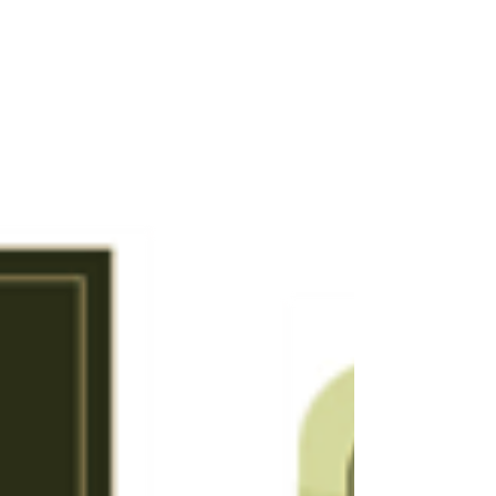
ッケージを実現する方法をプロの視点から徹
底解説。 デザインの基本から素材・印刷方
式の選び方、保存性を高めるバリア素材の活
用法まで、実践的なヒントを紹介します。
さらに、軟包材を活用した共通袋の工夫や、
キャラクターを活かしたデザイン術もご紹
介。 おしゃれで機能的、しかもムダのない
パッケージ設計を目指す方は、ぜひ参考にし
てください。